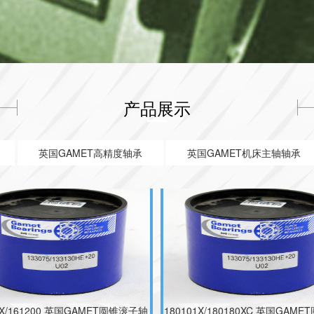
产品展示
05/180180XC 英国盖米特高精度轴
240145/240241X 英国盖米特
承;100034X/100080
BSC017060Q
英国GAMET高精度轴承
英国GAMET机床主轴轴承
2X/161200 英国GAMET圆锥滚子轴
180101X/180180XC 英国GAM
承 200127X/200215G
轴承;283210/283317XH