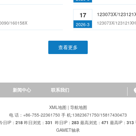
136X/200215X 英国盖米特轴承
180100/180180C 英国盖米
17
123073X/12312
119045/119088XC
承;123076X/123120C
090/160158X
123073X/12312
2026-3
查看更多
33X/200215X 英国GAMET机床轴承
160098X/160161XC 英国GA
新闻中心
联系我们
244234X/244327X
承;200133X/200215G
XML地图
|
导航地图
电 话：+86-755-22361750 手 机:13823671750/15817430473
今日IP：
218
昨日浏览：
331
昨日IP：
283
最高浏览：
471
最高IP：
313
GAMET轴承