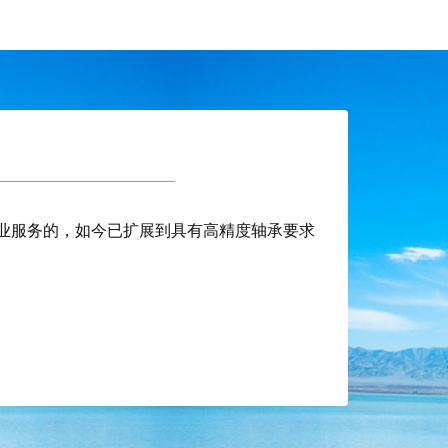
承 101038X/101076
业服务的，如今已扩展到具有高精度轴承要求
高精度轴承
161142X/161200X 英国GAMET机床主轴
轴承 119044X/119085H