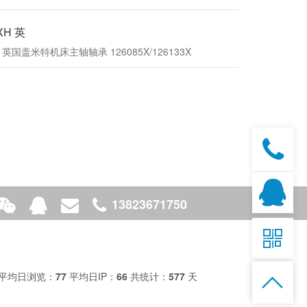
特主轴轴
200136X/200215 英国GAMET轴承
1XH 英
204190X/204266X
1XH 英国盖米特机床主轴轴承 126085X/126133X
MET轴
200133X/200215 英国盖米特高精度轴承
13823671750
135069X/135120G

平均日浏览：
77
平均日IP：
66
共统计：
577
天
