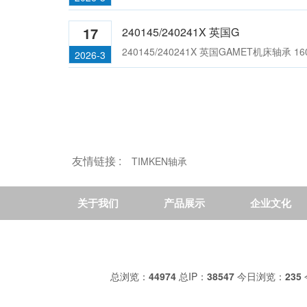
180100/180180XC 英国GAMET机床轴
200
17
240145/240241X 英国G
承;140082X/140140G
240145/240241X 英国GAMET机床轴承 160
2026-3
友情链接 :
TIMKEN轴承
180100/180170C 英国GAMET机床轴
2001
关于我们
产品展示
企业文化
承;186165X/186254XC
总浏览：
44974
总IP：
38547
今日浏览：
235