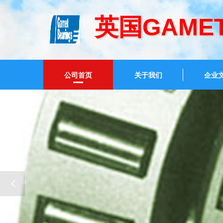
英国GAME
公司首页
关于我们
企业
181111X/181180XC 英国GAMET机床轴
1631
承;210095/210170G