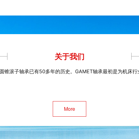
181118/181190XG
轴承;119045/119085H
关于我们
圆锥滚子轴承已有50多年的历史。
GAMET轴承
最初是为机床行
05/180180XC 英国盖米特高精度轴
240145/240241X 英国盖米特
承;100034X/100080
BSC017060Q
More