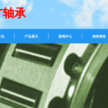
T轴承
文化
产品展示
新闻中心
销售网络
50/163210 英国盖米特机床主轴轴承
141107X/141165XC 英国盖米
181118/181190XG
轴承;119045/119085H