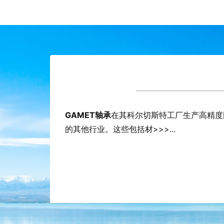
承;210095/210170G
GAMET
轴承
在其科尔切斯特工厂生产高精度
180105/180190C 英国GAMET主轴轴
1801
承;180101X/180190C
的其他行业。这些包括材>>>...