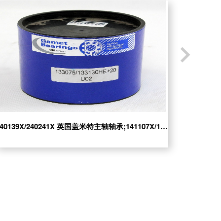
MET轴
200133X/200215 英国盖米特高精度轴承
135069X/135120G
240139X/240241X 英国盖米特主轴轴承;141107X/141165XGS
70030/
特圆锥滚子
240149X/240241X 英国盖米特圆锥滚子轴