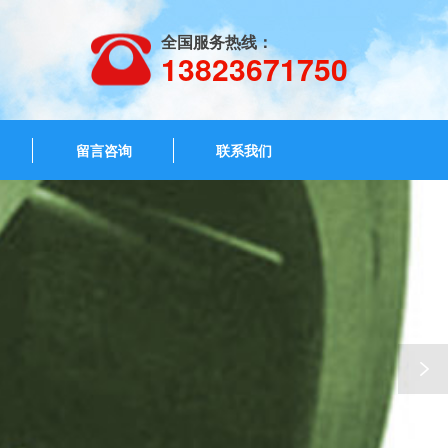
全国服务热线：
13823671750
留言咨询
联系我们
特圆锥滚子
240149X/240241X 英国盖米特圆锥滚子轴
承 101038X/101076