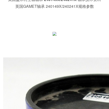
英国GAMET轴承 240149X/240241X规格参数
141107X/141165XC 英国盖米特圆锥滚子轴承;119045/119085H