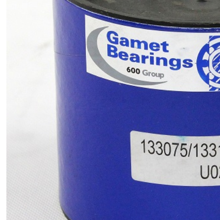
240149X/240241X 英国盖米特圆锥滚子轴承 101038X/101076