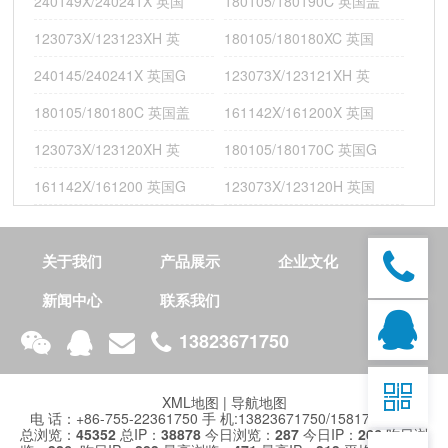
240149X/240241X 英国
180105/180190C 英国盖
技
术
123073X/123123XH 英
180105/180180XC 英国
开
240145/240241X 英国G
123073X/123121XH 英
发
：
180105/180180C 英国盖
161142X/161200X 英国
整
合
123073X/123120XH 英
180105/180170C 英国G
营
销
161142X/161200 英国G
123073X/123120H 英国
推
广
关于我们
产品展示
企业文化
新闻中心
联系我们
181111X/181180XC 英国GAMET机床轴承;210095/210170G
13823671750

XML地图
|
导航地图
电 话：+86-755-22361750 手 机:13823671750/15817430473
总浏览：
45352
总IP：
38878
今日浏览：
287
今日IP：
266
昨日浏