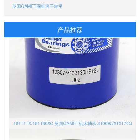
英国GAMET圆锥滚子轴承
产品推荐
181111X/181180XC 英国GAMET机床轴承;210095/210170G