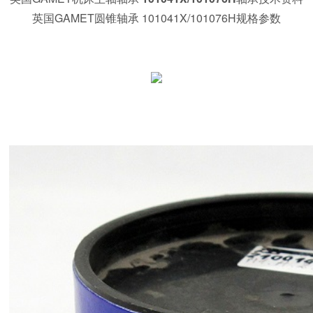
英国GAMET圆锥轴承 101041X/101076H规格参数
240149X/240241X 英国盖米特圆锥滚子轴承 101038X/101076