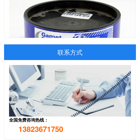
联系方式
163150/163210 英国盖米特机床主轴轴承 181118/181190XG
全国免费咨询热线：
13823671750