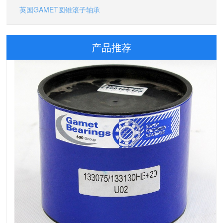
英国GAMET圆锥滚子轴承
181111X/181180XC 英国GAMET机床轴承;210095/210170G
产品推荐