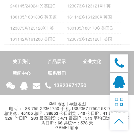
181111X/181180XC 英国GAMET机床轴承;210095/210170G
240145/240241X 英国G
123073X/123121XH 英
180105/180180C 英国盖
161142X/161200X 英国
123073X/123120XH 英
180105/180170C 英国G
161142X/161200 英国G
123073X/123120H 英国
技
术
关于我们
产品展示
企业文化
开
发
新闻中心
联系我们
：
整
13823671750
合
营

销
XML地图
|
导航地图
推
电 话：+86-755-22361750 手 机:13823671750/15817430473
广
总浏览：
45105
总IP：
38653
今日浏览：
40
今日IP：
41
昨日浏览：
326
昨日IP：
283
最高浏览：
471
最高IP：
313
平均日浏览：
78
平

均日IP：
66
共统计：
578
天
GAMET轴承