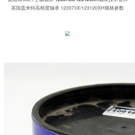
英国盖米特高精度轴承 123073X/123120XH规格参数
240149X/240241X 英国盖米特圆锥滚子轴承 101038X/101076